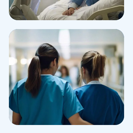
Osteopaths
Abdominal Aneurysm
Pharmacy
Supraventricular