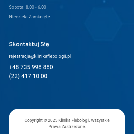
Sobota: 8.00 - 6.00
Niedziela Zamknięte
Skontaktuj Się
rejestracja@klinikaflebologii.pl
+48 735 998 880
(22) 417 10 00
Copyright © 2025
Klinika Flebologii
, Wszystkie
Prawa Zastrzeżone.