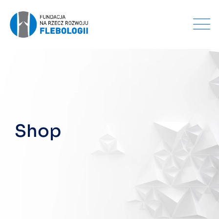
Skip
to
content
Shop