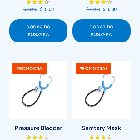
Oceniono
Oceniono
Pierwotna
Aktualna
Pierwotna
Aktualna
$
20.00
$
18.00
$
18.00
$
16.00
4.00
4.00
cena
cena
cena
cena
na 5
na 5
wynosiła:
wynosi:
wynosiła:
wynosi:
DODAJ DO
DODAJ DO
$20.00.
$18.00.
$18.00.
$16.00.
KOSZYKA
KOSZYKA
PROMOCJA!
PROMOCJA!
Pressure Bladder
Sanitary Mask