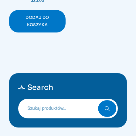
$
25.00
4.00
na 5
DODAJ DO
KOSZYKA
Search
Szukaj: