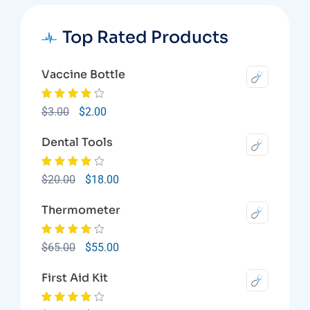
Top Rated Products
Vaccine Bottle
Oceniono
Pierwotna
Aktualna
$
3.00
$
2.00
4.00
na 5
cena
cena
Dental Tools
wynosiła:
wynosi:
$3.00.
$2.00.
Oceniono
Pierwotna
Aktualna
$
20.00
$
18.00
4.00
na 5
cena
cena
Thermometer
wynosiła:
wynosi:
$20.00.
$18.00.
Oceniono
Pierwotna
Aktualna
$
65.00
$
55.00
4.00
na 5
cena
cena
First Aid Kit
wynosiła:
wynosi:
$65.00.
$55.00.