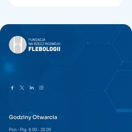
Godziny Otwarcia
Pon - Pią: 8.00 - 20.00