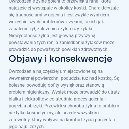
Owrzodzenie żylne goleni to przewlekła rana, która
najczęściej występuje w okolicy kostki. Charakteryzuje
się trudnościami w gojeniu i jest zwykle wynikiem
wcześniejszych problemów z żyłami, takich jak
zapalenie żył, zakrzepica żylna czy żylaki.
Niewydolność żylna jest główną przyczyną
powstawania tych ran, a zaniedbanie żylaków może
prowadzić do poważnych powikłań zdrowotnych.
Objawy i konsekwencje
Owrzodzenia najczęściej umiejscowione są na
wewnętrznej powierzchni podudzia, tuż nad kostką. Są
bolesne, powodują obfity wysięk oraz stanowią
problem higieniczny. Wysięk może prowadzić do utraty
białka i elektrolitów, co utrudnia proces gojenia i
pogłębia obrzęki. Przewlekła choroba żylna to problem
nie tylko kosmetyczny, ale przede wszystkim
zdrowotny, który wpływa na komfort życia pacjenta i
jego najbliższych.