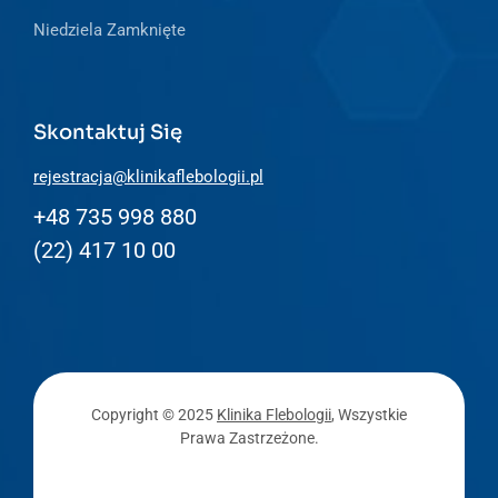
Niedziela Zamknięte
Skontaktuj Się
rejestracja@klinikaflebologii.pl
+48 735 998 880
(22) 417 10 00
Copyright © 2025
Klinika Flebologii
, Wszystkie
Prawa Zastrzeżone.