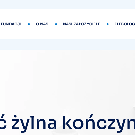
 FUNDACJI
O NAS
NASI ZAŁOŻYCIELE
FLEBOLOG
 żylna kończy