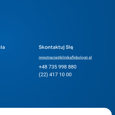
ia
Skontaktuj Się
rejestracja@klinikaflebologii.pl
+48 735 998 880
(22) 417 10 00