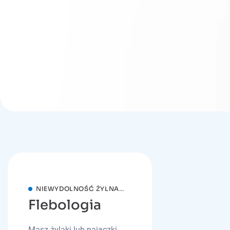
NIEWYDOLNOŚĆ ŻYLNA
Flebologia
KOŃCZYN DOLNYCH
Masz żylaki lub pajączki